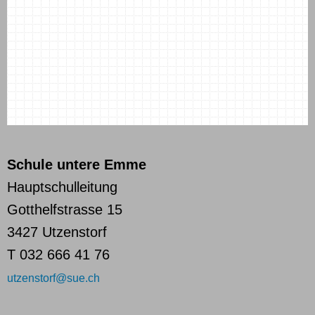
Schule untere Emme
Hauptschulleitung
Gotthelfstrasse 15
3427 Utzenstorf
T 032 666 41 76
utzenstorf@sue.ch