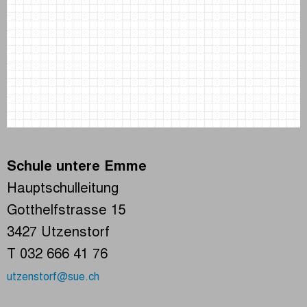
Schule untere Emme
Hauptschulleitung
Gotthelfstrasse 15
3427 Utzenstorf
T 032 666 41 76
utzenstorf@sue.ch