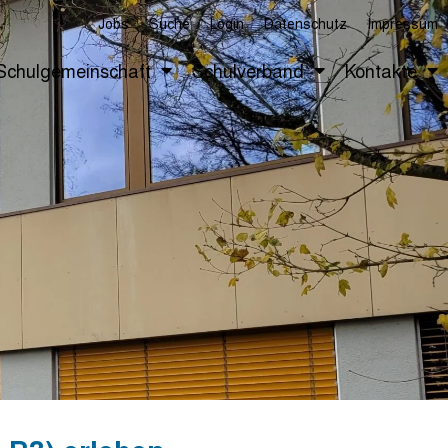
Jobs
Suche
Login
Datenschutz
Impressum
Schulgemeinschaft
Schulverband
Kontakte