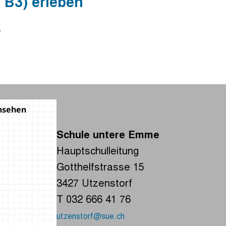
 B3) erleben
.
Schule untere Emme
Hauptschulleitung
Gotthelfstrasse 15
3427 Utzenstorf
T 032 666 41 76
utzenstorf@sue.ch