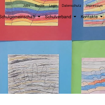
Jobs
Suche
Login
Datenschutz
Impressum
Schulgemeinschaft
Schulverband
Kontakte