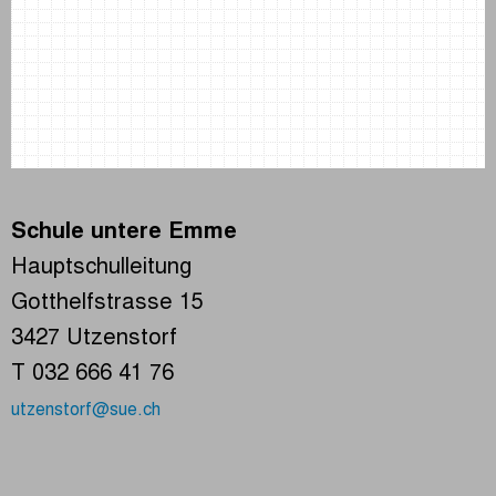
Schule untere Emme
Hauptschulleitung
Gotthelfstrasse 15
3427 Utzenstorf
T 032 666 41 76
utzenstorf@sue.ch