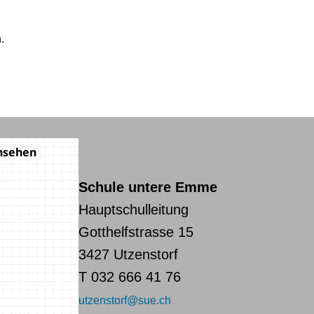
.
Schule untere Emme
Hauptschulleitung
Gotthelfstrasse 15
3427 Utzenstorf
T 032 666 41 76
utzenstorf@sue.ch